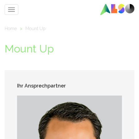
Toggle
navigation
Home
>
Mount Up
Mount Up
Ihr Ansprechpartner