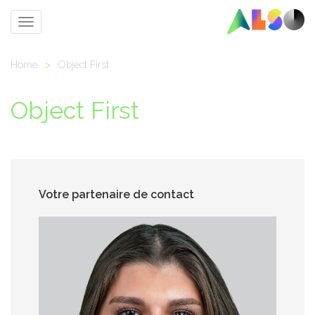
Toggle
navigation
Home
>
Object First
Object First
Votre partenaire de contact